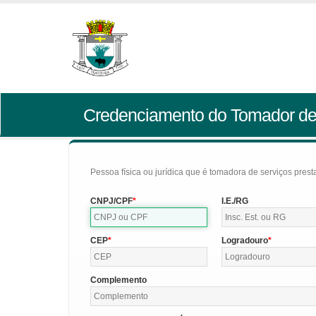
Credenciamento do Tomador de
Pessoa física ou jurídica que é tomadora de serviços pres
CNPJ/CPF
I.E./RG
CEP
Logradouro
Complemento