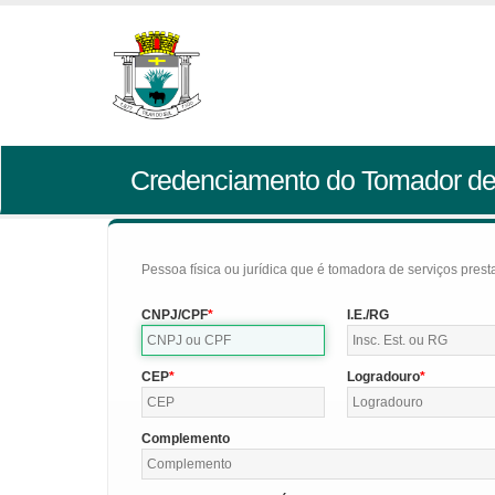
Credenciamento do Tomador de
Pessoa física ou jurídica que é tomadora de serviços pres
CNPJ/CPF
I.E./RG
CEP
Logradouro
Complemento