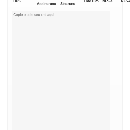
DPS
Lote DPS
NFS-e
NFS-
Assíncrono
Síncrono