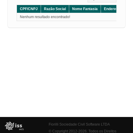
CPF/CNPJ
Razão Social
Nome Fantasia
Endereço
CE
Nenhum resultado encontrado!
Fiorilli Sociedade Civil Software LTDA
© Copyright 2012-2026. Todos os Direitos