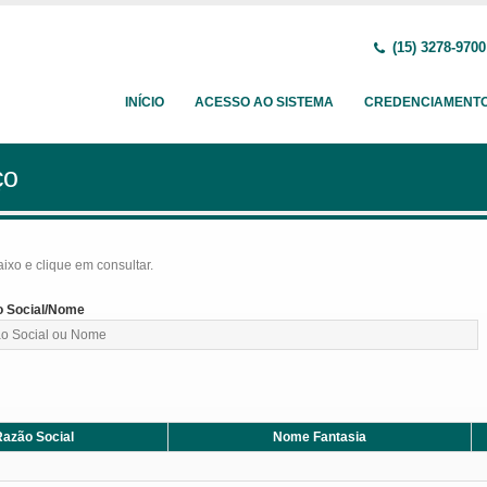
(15) 3278-9700
INÍCIO
ACESSO AO SISTEMA
CREDENCIAMENT
ço
baixo e clique em consultar.
 Social/Nome
azão Social
Nome Fantasia