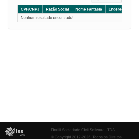
CPF/CNPJ
Razão Social
Nome Fantasia
Endereço
CE
Nenhum resultado encontrado!
Fiorilli Sociedade Civil Software LTDA
© Copyright 2012-2026. Todos os Direitos