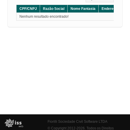
CPF/CNPJ
Razão Social
Nome Fantasia
Endereço
CE
Nenhum resultado encontrado!
Fiorilli Sociedade Civil Software LTDA
© Copyright 2012-2026. Todos os Direitos