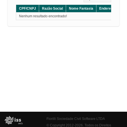
CPF/CNPJ
Razão Social
Nome Fantasia
Endereço
CE
Nenhum resultado encontrado!
Fiorilli Sociedade Civil Software LTDA
© Copyright 2012-2026. Todos os Direitos